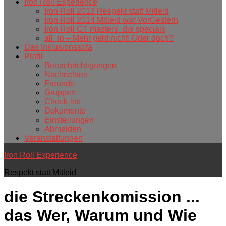
Iron Roll Experience
Iron Roll 2013 Respekt statt Mitleid
Iron Roll 2014 Mitleid war VorGestern
Iron Roll GT masters_die specials
all_in – Mehr geht nicht! Oder doch?
Das Inklusionssofa
Profil
Benachrichtigungen
Nachrichten
Freunde
Gruppen
Check-ins
Dokumente
Einstellungen
Abmelden
Veranstaltungen
Iron Roll Experience
Respekt statt Mitleid
die Streckenkomission ...
das Wer, Warum und Wie