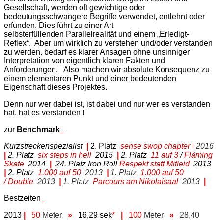
Gesellschaft, werden oft gewichtige oder
bedeutungsschwangere Begriffe verwendet, entlehnt oder
erfunden. Dies führt zu einer Art
selbsterfüllenden Parallelrealität und einem „Erledigt-
Reflex“. Aber um wirklich zu verstehen und/oder verstanden
zu werden, bedarf es klarer Ansagen ohne unsinniger
Interpretation von eigentlich klaren Fakten und
Anforderungen. Also machen wir absolute Konsequenz zu
einem elementaren Punkt und einer bedeutenden
Eigenschaft dieses Projektes.
Denn nur wer dabei ist, ist dabei und nur wer es verstanden
hat, hat es verstanden !
zur
Benchmark
_
Kurzstreckenspezialist
|
2. Platz
sense swop chapter
I
2016
|
2. Platz
six steps in hell
2015
|
2. Platz
11 auf 3
/
Fläming
Skate
2014
|
24. Platz
Iron Roll
Respekt statt Mitleid
2013
|
2. Platz
1.000 auf 50
2013
|
1. Platz
1.000 auf 50
/ Double
2013
|
1. Platz
Parcours am
Nikolaisaal
2013
|
Bestzeiten
_
2013
|
50
Meter
»
16,29 sek
*
|
100
Meter
»
28,40