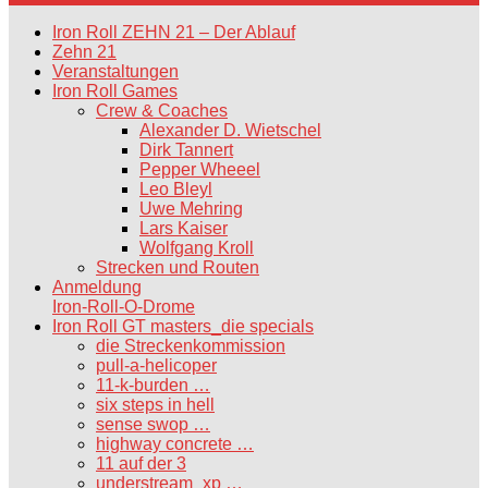
Iron Roll ZEHN 21 – Der Ablauf
Zehn 21
Veranstaltungen
Iron Roll Games
Crew & Coaches
Alexander D. Wietschel
Dirk Tannert
Pepper Wheeel
Leo Bleyl
Uwe Mehring
Lars Kaiser
Wolfgang Kroll
Strecken und Routen
Anmeldung
Iron-Roll-O-Drome
Iron Roll GT masters_die specials
die Streckenkommission
pull-a-helicoper
11-k-burden …
six steps in hell
sense swop …
highway concrete …
11 auf der 3
understream_xp …