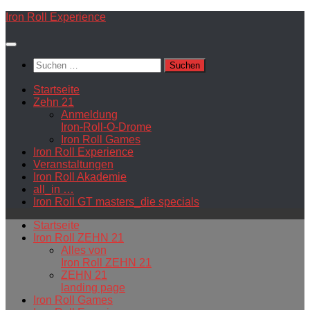
Zum
Iron Roll Experience
Inhalt
springen
Suchen
nach:
Startseite
Zehn 21
Anmeldung
Iron-Roll-O-Drome
Iron Roll Games
Iron Roll Experience
Veranstaltungen
Iron Roll Akademie
all_in …
Iron Roll GT masters_die specials
Startseite
Iron Roll ZEHN 21
Alles von
Iron Roll ZEHN 21
ZEHN 21
landing page
Iron Roll Games