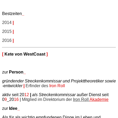
Bestzeiten
_
2014
|
2015
|
2016
|
[
Kete von WestCoast
]
zur
Person
_
gründender Streckenkommissar und Projekttheoretiker sowie
-entwickler
|
Erfinder des
Iron Roll
aktiv seit 20
12
|
als Streckenkommissar
außer Dienst seit
0
9
_20
16
|
Mitglied im
Direktorium der
Iron Roll
Akademie
zur
Idee
_
Als für als wichtig empfundenen Dinge im Leben und