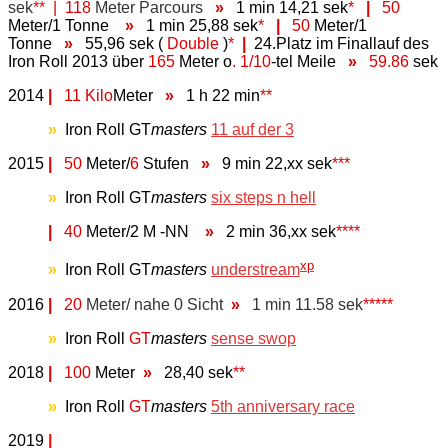
sek
**
| 118
Meter Parcours
»
1 min 14,21 sek
*
|
50
Meter/1 Tonne
»
1 min 25,88 sek
*
|
50
Meter/1
Tonne
»
55,96 sek (
Double
)
*
|
24.Platz im Finallauf des
Iron Roll 2013 über
165
Meter
o
. 1/10
-tel Meile
»
59.86
sek
2014
|
11 Kilo
Meter
»
1 h 22 min
*
*
»
Iron Roll GT
masters
11 auf der 3
2015
|
50
Meter/
6
Stufen
»
9 min 22,xx sek
*
**
»
Iron Roll GT
masters
six steps n hell
2015
|
40
Meter/2 M -NN
»
2 min 36,xx sek
*
*
**
xp
»
Iron Roll GT
masters
understream
2016
|
20
Meter/ nahe 0 Sicht
»
1 min 11.58 sek
*****
»
Iron Roll
GT
masters
sense swop
2018
|
100
Meter
»
28,40 sek
**
»
Iron Roll
GT
masters
5th anniversary race
2019
|