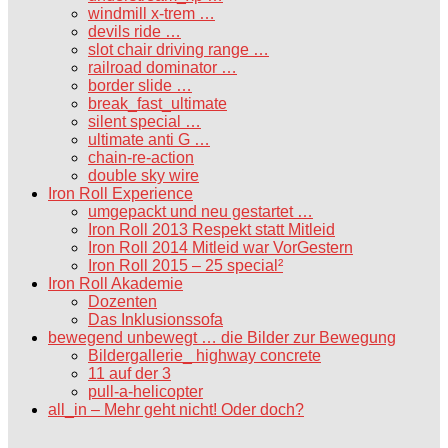
windmill x-trem …
devils ride …
slot chair driving range …
railroad dominator …
border slide …
break_fast_ultimate
silent special …
ultimate anti G …
chain-re-action
double sky wire
Iron Roll Experience
umgepackt und neu gestartet …
Iron Roll 2013 Respekt statt Mitleid
Iron Roll 2014 Mitleid war VorGestern
Iron Roll 2015 – 25 special²
Iron Roll Akademie
Dozenten
Das Inklusionssofa
bewegend unbewegt … die Bilder zur Bewegung
Bildergallerie_ highway concrete
11 auf der 3
pull-a-helicopter
all_in – Mehr geht nicht! Oder doch?