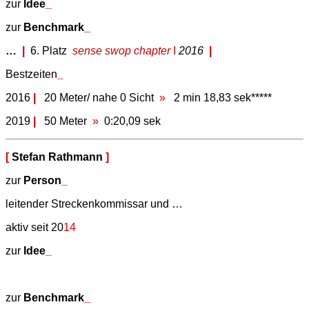
zur
Idee
_
zur
Benchmark
_
…
|
6. Platz
sense swop chapter
I
2016
|
Bestzeiten
_
2016
|
20 Meter/ nahe 0 Sicht
»
2 min 18,83 sek*****
2019
|
50 Meter
»
0:20,09 sek
[
Stefan Rathmann
]
zur
Person
_
leitender Streckenkommissar und …
aktiv seit 20
14
zur
Idee
_
zur
Benchmark
_