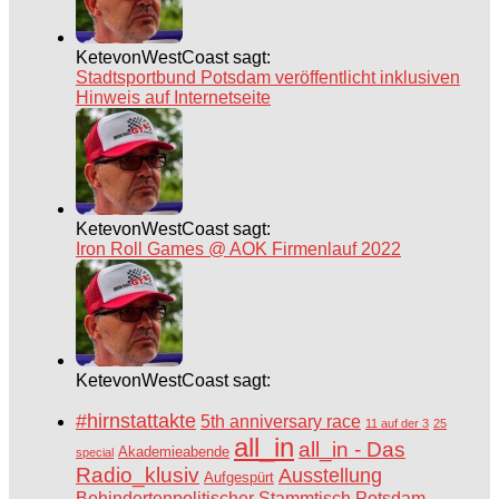
KetevonWestCoast sagt:
Stadtsportbund Potsdam veröffentlicht inklusiven
Hinweis auf Internetseite
KetevonWestCoast sagt:
Iron Roll Games @ AOK Firmenlauf 2022
KetevonWestCoast sagt:
#hirnstattakte
5th anniversary race
11 auf der 3
25
all_in
all_in - Das
Akademieabende
special
Radio_klusiv
Ausstellung
Aufgespürt
Behindertenpolitischer Stammtisch Potsdam