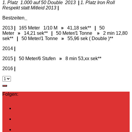
1. Platz 1.000 auf 50 Double 2013
|
1. Platz Iron Roll
Respekt statt Mitleid 2013
|
Bestzeiten
_
2013
|
165 Meter 1/10 M
»
41,18 sek**
|
50
Meter
»
14,21 sek**
|
50 Meter/1 Tonne
»
2 min 12,80
sek**
|
50 Meter/1 Tonne
»
55,96 sek ( Double )**
2014
|
2015
|
50 Meter/6 Stufen
»
8 min 53,xx sek**
2016
|
Folgen: