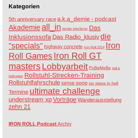
Kategorien
a.k.a_demie - podcast
5th anniversary race
all_in
Akademie
Das
border interferrer
die
Inklusionssofa
Das Radio_klusiv
Iron
"specials"
highway concrete
Iron Roll 2014
Iron Roll GT
Roll Games
masters
Lobbyarbeit
PoBeMeBe
pull a
Rollstuhl-Strecken-Training
helicopter
Rollstuhlfahrschule
sense swop
six steps in hell
ultimate challenge
Termine
understream xp
Vorträge
Wanderausstellung
zehn 21
IRON ROLL Podcast
Archiv