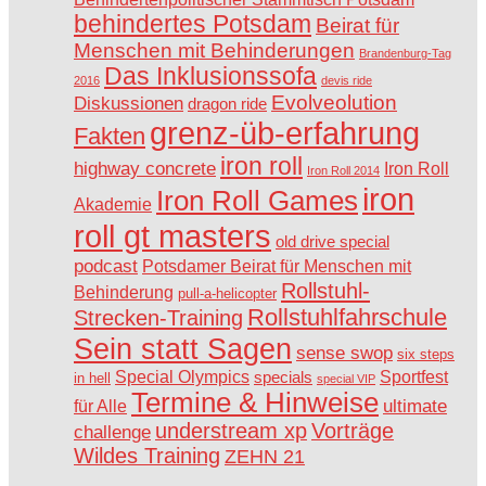
behindertes Potsdam
Beirat für
Menschen mit Behinderungen
Brandenburg-Tag
Das Inklusionssofa
2016
devis ride
Evolveolution
Diskussionen
dragon ride
grenz-üb-erfahrung
Fakten
iron roll
highway concrete
Iron Roll
Iron Roll 2014
iron
Iron Roll Games
Akademie
roll gt masters
old drive special
podcast
Potsdamer Beirat für Menschen mit
Rollstuhl-
Behinderung
pull-a-helicopter
Rollstuhlfahrschule
Strecken-Training
Sein statt Sagen
sense swop
six steps
Special Olympics
Sportfest
specials
in hell
special VIP
Termine & Hinweise
ultimate
für Alle
understream xp
Vorträge
challenge
Wildes Training
ZEHN 21