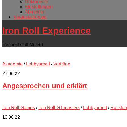
Dokumente
Einstellungen
Abmelden
Veranstaltungen
Iron Roll Experience
Respekt statt Mitleid
Akademie
/
Lobbyarbeit
/
Vorträge
27.06.22
Angesprochen und erklärt
Iron Roll Games
/
Iron Roll GT masters
/
Lobbyarbeit
/
Rollstuh
13.06.22