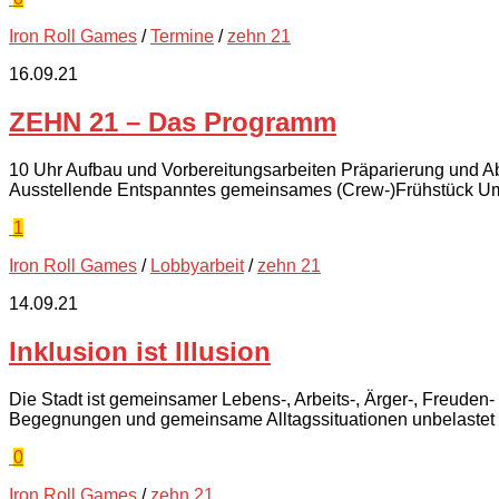
Iron Roll Games
/
Termine
/
zehn 21
16.09.21
ZEHN 21 – Das Programm
10 Uhr Aufbau und Vorbereitungsarbeiten Präparierung und A
Ausstellende Entspanntes gemeinsames (Crew-)Frühstück Umzi
1
Iron Roll Games
/
Lobbyarbeit
/
zehn 21
14.09.21
Inklusion ist Illusion
Die Stadt ist gemeinsamer Lebens-, Arbeits-, Ärger-, Freude
Begegnungen und gemeinsame Alltagssituationen unbelastet 
0
Iron Roll Games
/
zehn 21