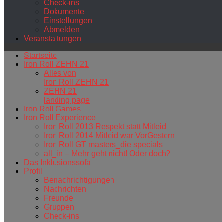
Check-ins
Dokumente
Einstellungen
Abmelden
Veranstaltungen
Startseite
Iron Roll ZEHN 21
Alles von
Iron Roll ZEHN 21
ZEHN 21
landing page
Iron Roll Games
Iron Roll Experience
Iron Roll 2013 Respekt statt Mitleid
Iron Roll 2014 Mitleid war VorGestern
Iron Roll GT masters_die specials
all_in – Mehr geht nicht! Oder doch?
Das Inklusionssofa
Profil
Benachrichtigungen
Nachrichten
Freunde
Gruppen
Check-ins