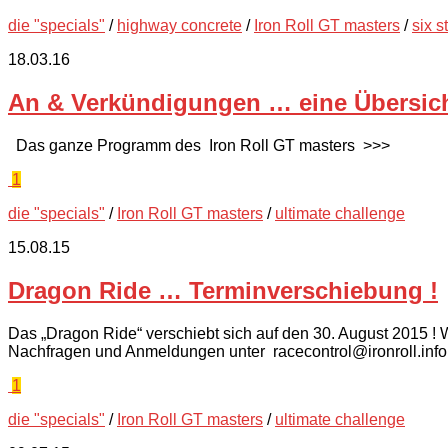
die "specials"
/
highway concrete
/
Iron Roll GT masters
/
six s
18.03.16
An & Verkündigungen … eine Übersich
Das ganze Programm des Iron Roll GT masters >>>
1
die "specials"
/
Iron Roll GT masters
/
ultimate challenge
15.08.15
Dragon Ride … Terminverschiebung !
Das „Dragon Ride“ verschiebt sich auf den 30. August 2015 !
Nachfragen und Anmeldungen unter racecontrol@ironroll.info
1
die "specials"
/
Iron Roll GT masters
/
ultimate challenge