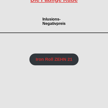
Inlusions-
Negativpreis
Iron Roll ZEHN 21