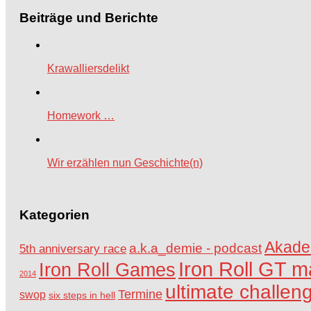
Beiträge und Berichte
Krawalliersdelikt
Homework …
Wir erzählen nun Geschichte(n)
Kategorien
Akade
a.k.a_demie - podcast
5th anniversary race
Iron Roll GT m
Iron Roll Games
2014
ultimate challen
Termine
swop
six steps in hell