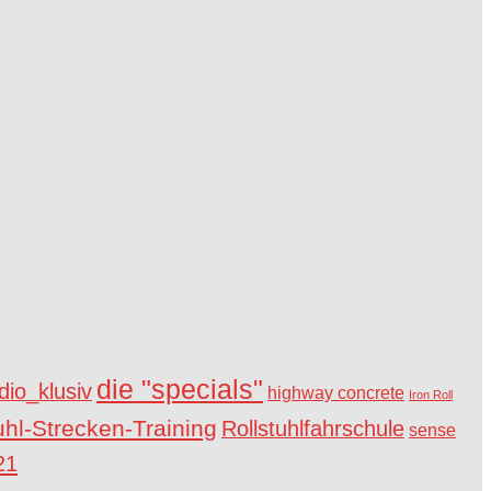
die "specials"
io_klusiv
highway concrete
Iron Roll
uhl-Strecken-Training
Rollstuhlfahrschule
sense
21