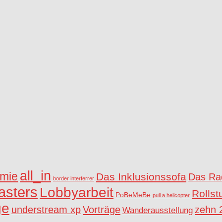
all_in
mie
Das Inklusionssofa
Das Rad
border interferrer
asters
Lobbyarbeit
Rollst
PoBeMeBe
pull a helicopter
ge
understream xp
Vorträge
zehn 
Wanderausstellung