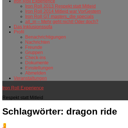
Iron Roll Experience
Iron Roll 2013 Respekt statt Mitleid
Iron Roll 2014 Mitleid war VorGestern
Iron Roll GT masters_die specials
all_in – Mehr geht nicht! Oder doch?
Das Inklusionssofa
Profil
Benachrichtigungen
Nachrichten
Freunde
Gruppen
Check-ins
Dokumente
Einstellungen
Abmelden
Veranstaltungen
Iron Roll Experience
Respekt statt Mitleid
Schlagwörter:
dragon ride
0