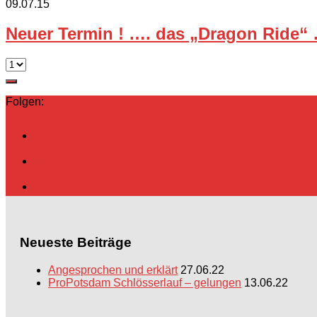
09.07.15
Neuer Termin ! …. das „Dragon Ride
Folgen:
Neueste Beiträge
Angesprochen und erklärt
27.06.22
ProPotsdam Schlösserlauf – gelungen
13.06.22