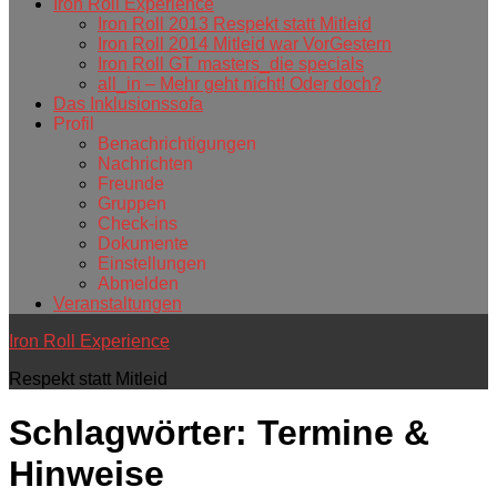
Iron Roll Experience
Iron Roll 2013 Respekt statt Mitleid
Iron Roll 2014 Mitleid war VorGestern
Iron Roll GT masters_die specials
all_in – Mehr geht nicht! Oder doch?
Das Inklusionssofa
Profil
Benachrichtigungen
Nachrichten
Freunde
Gruppen
Check-ins
Dokumente
Einstellungen
Abmelden
Veranstaltungen
Iron Roll Experience
Respekt statt Mitleid
Schlagwörter:
Termine &
Hinweise