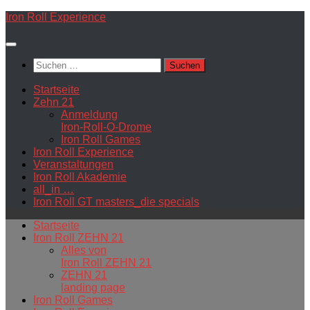
Zum
Iron Roll Experience
Inhalt
springen
Suchen
nach:
Startseite
Zehn 21
Anmeldung
Iron-Roll-O-Drome
Iron Roll Games
Iron Roll Experience
Veranstaltungen
Iron Roll Akademie
all_in …
Iron Roll GT masters_die specials
Startseite
Iron Roll ZEHN 21
Alles von
Iron Roll ZEHN 21
ZEHN 21
landing page
Iron Roll Games