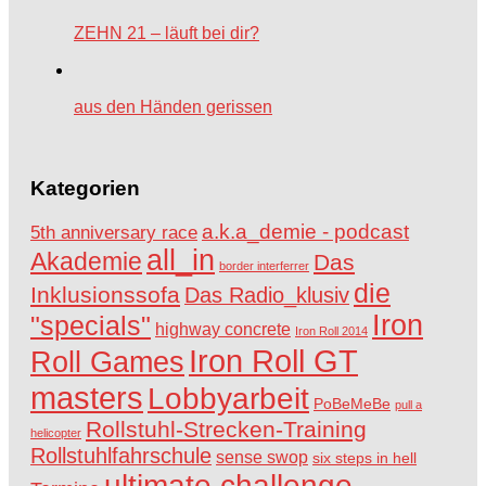
ZEHN 21 – läuft bei dir?
aus den Händen gerissen
Kategorien
a.k.a_demie - podcast
5th anniversary race
all_in
Akademie
Das
border interferrer
die
Inklusionssofa
Das Radio_klusiv
Iron
"specials"
highway concrete
Iron Roll 2014
Iron Roll GT
Roll Games
masters
Lobbyarbeit
PoBeMeBe
pull a
Rollstuhl-Strecken-Training
helicopter
Rollstuhlfahrschule
sense swop
six steps in hell
ultimate challenge