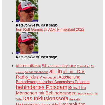
KetevonWestCoast sagt:
Iron Roll Games @ AOK Firmenlauf 2022
KetevonWestCoast sagt:
#hirnstattakte
5th anniversary race
11 auf der 3
25
all_in
all_in - Das
Akademieabende
special
Radio_klusiv
Ausstellung
Aufgespürt
Behindertenpolitischer Stammtisch Potsdam
behindertes Potsdam
Beirat für
Menschen mit Behinderungen
Brandenburg-Tag
Das Inklusionssofa
2016
devis ride
Evolveolution
Diskussionen
dragon ride