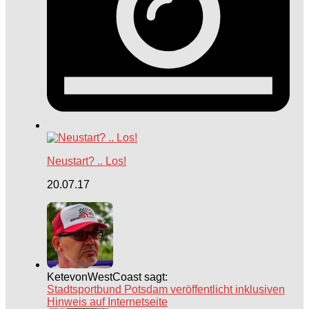
Neustart? .. Los!
20.07.17
KetevonWestCoast sagt:
Stadtsportbund Potsdam veröffentlicht inklusiven
Hinweis auf Internetseite