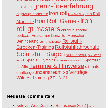
grenz-üb-erfahrung
Fakten
iron roll
highway concrete
Iron Roll
Iron Roll 2014
iron
Iron Roll Games
Akademie
roll gt masters
old drive special
podcast
Potsdamer Beirat für Menschen mit
Rollstuhl-
Behinderung
pull-a-helicopter
Rollstuhlfahrschule
Strecken-Training
Sein statt Sagen
sense swop
six steps
Special Olympics
Sportfest
specials
in hell
special VIP
Termine & Hinweise
ultimate
für Alle
understream xp
Vorträge
challenge
Wildes Training
ZEHN 21
Neueste Kommentare
KetevonWestCoast
zu
Rennsaison 2022 | Die