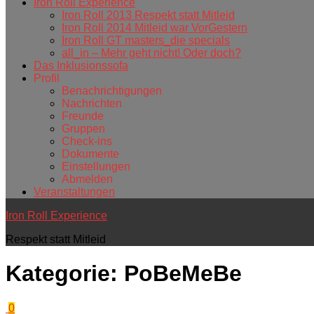
Iron Roll Experience
Iron Roll 2013 Respekt statt Mitleid
Iron Roll 2014 Mitleid war VorGestern
Iron Roll GT masters_die specials
all_in – Mehr geht nicht! Oder doch?
Das Inklusionssofa
Profil
Benachrichtigungen
Nachrichten
Freunde
Gruppen
Check-ins
Dokumente
Einstellungen
Abmelden
Veranstaltungen
Iron Roll Experience
Respekt statt Mitleid
Kategorie:
PoBeMeBe
0