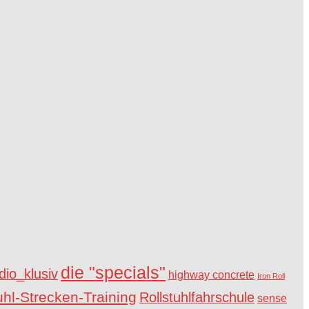
die "specials"
io_klusiv
highway concrete
Iron Roll
uhl-Strecken-Training
Rollstuhlfahrschule
sense