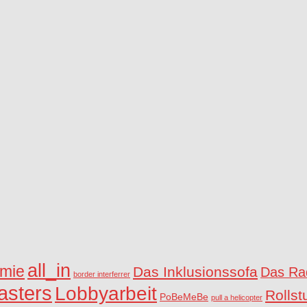
all_in
mie
Das Inklusionssofa
Das Rad
border interferrer
asters
Lobbyarbeit
Rollst
PoBeMeBe
pull a helicopter