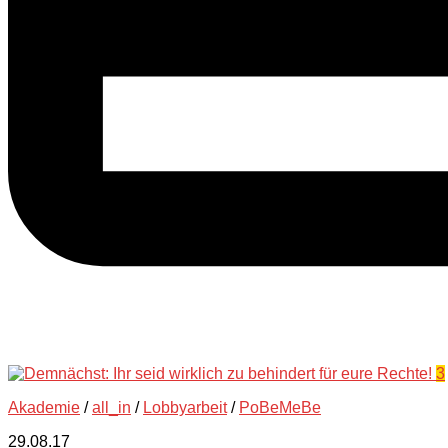
3
Akademie
/
all_in
/
Lobbyarbeit
/
PoBeMeBe
29.08.17