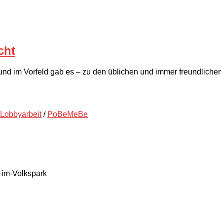
cht
s und im Vorfeld gab es – zu den üblichen und immer freundli
Lobbyarbeit
/
PoBeMeBe
-im-Volkspark