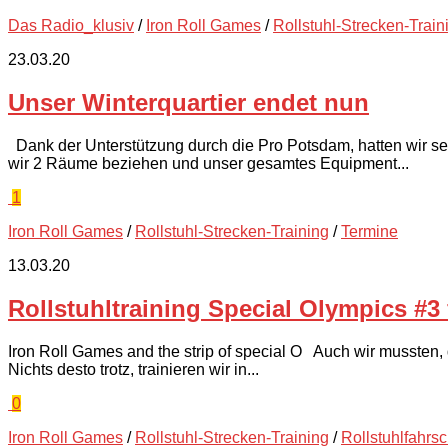
Das Radio_klusiv
/
Iron Roll Games
/
Rollstuhl-Strecken-Train
23.03.20
Unser Winterquartier endet nun
Dank der Unterstützung durch die Pro Potsdam, hatten wir sei
wir 2 Räume beziehen und unser gesamtes Equipment...
1
Iron Roll Games
/
Rollstuhl-Strecken-Training
/
Termine
13.03.20
Rollstuhltraining Special Olympics #3 ff
Iron Roll Games and the strip of special O Auch wir mussten, 
Nichts desto trotz, trainieren wir in...
0
Iron Roll Games
/
Rollstuhl-Strecken-Training
/
Rollstuhlfahrs