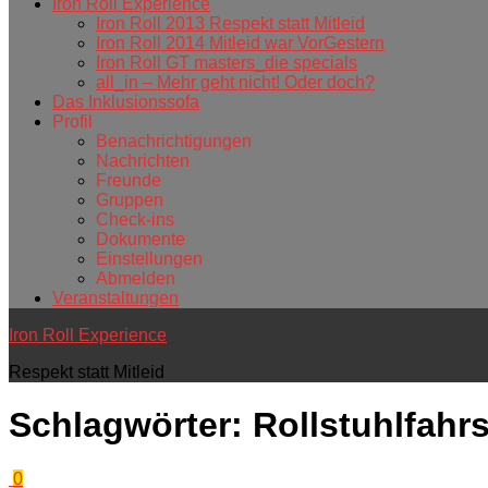
Iron Roll Experience
Iron Roll 2013 Respekt statt Mitleid
Iron Roll 2014 Mitleid war VorGestern
Iron Roll GT masters_die specials
all_in – Mehr geht nicht! Oder doch?
Das Inklusionssofa
Profil
Benachrichtigungen
Nachrichten
Freunde
Gruppen
Check-ins
Dokumente
Einstellungen
Abmelden
Veranstaltungen
Iron Roll Experience
Respekt statt Mitleid
Schlagwörter:
Rollstuhlfahr
0