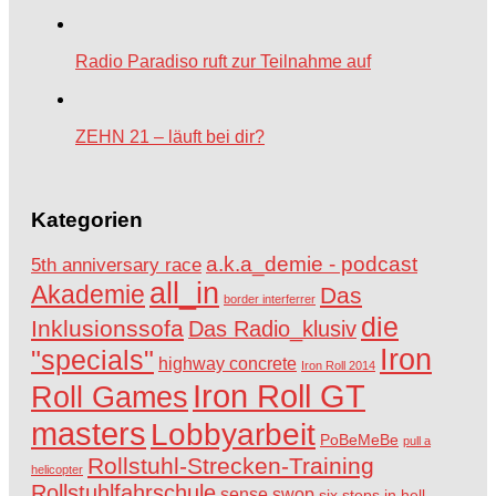
Radio Paradiso ruft zur Teilnahme auf
ZEHN 21 – läuft bei dir?
Kategorien
a.k.a_demie - podcast
5th anniversary race
all_in
Akademie
Das
border interferrer
die
Inklusionssofa
Das Radio_klusiv
Iron
"specials"
highway concrete
Iron Roll 2014
Iron Roll GT
Roll Games
masters
Lobbyarbeit
PoBeMeBe
pull a
Rollstuhl-Strecken-Training
helicopter
Rollstuhlfahrschule
sense swop
six steps in hell