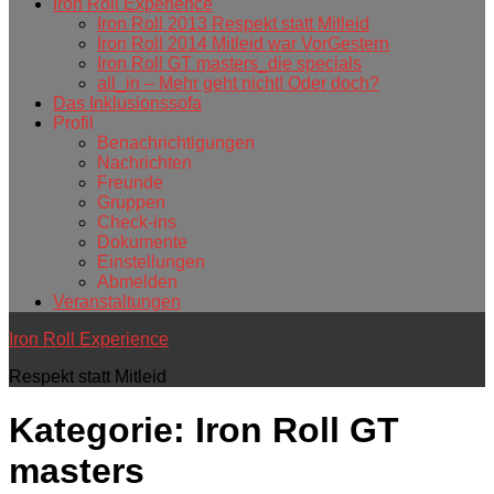
Iron Roll Experience
Iron Roll 2013 Respekt statt Mitleid
Iron Roll 2014 Mitleid war VorGestern
Iron Roll GT masters_die specials
all_in – Mehr geht nicht! Oder doch?
Das Inklusionssofa
Profil
Benachrichtigungen
Nachrichten
Freunde
Gruppen
Check-ins
Dokumente
Einstellungen
Abmelden
Veranstaltungen
Iron Roll Experience
Respekt statt Mitleid
Kategorie:
Iron Roll GT
masters