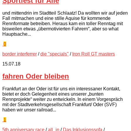
Sportfest für Alle
und mittendrin im Stadtteil Schlaatz! Da wollten wir auf jeden
Fall mitmachen und eine stille Aquise für kommende
Rennformate betreiben. Heraus kam ein toller Renntag mit
bisweilen etwas „übermotivierten Fahrern“, aber so what
Hauptsache...
0
border interferrer
/
die "specials"
/
Iron Roll GT masters
15.07.18
fahren Oder bleiben
Frankfurt an der Oder ist für uns ein interessaner Kontakt,
bietet er doch Gelegenheit eines unserer „bunten
Rennprojekte“ weiter zu entwickeln. In einem Vorgespräch
mit der Stadtverkehrsgesellschaft Frankfurt/ Oder (SVF)
haben wir unser railroad...
1
5th anniversary race
/
all_in
/
Das Inklusionssofa
/