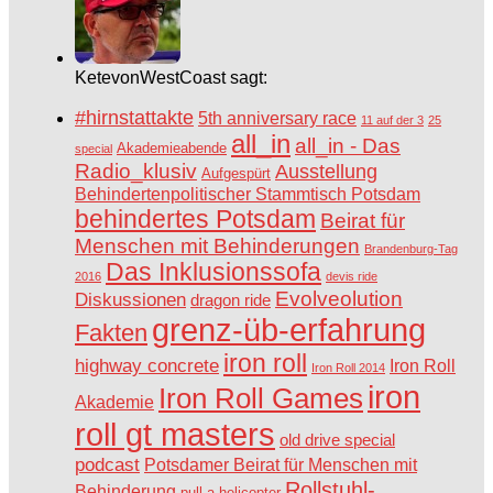
KetevonWestCoast sagt:
#hirnstattakte
5th anniversary race
11 auf der 3
25
all_in
all_in - Das
Akademieabende
special
Radio_klusiv
Ausstellung
Aufgespürt
Behindertenpolitischer Stammtisch Potsdam
behindertes Potsdam
Beirat für
Menschen mit Behinderungen
Brandenburg-Tag
Das Inklusionssofa
2016
devis ride
Evolveolution
Diskussionen
dragon ride
grenz-üb-erfahrung
Fakten
iron roll
highway concrete
Iron Roll
Iron Roll 2014
iron
Iron Roll Games
Akademie
roll gt masters
old drive special
podcast
Potsdamer Beirat für Menschen mit
Rollstuhl-
Behinderung
pull-a-helicopter