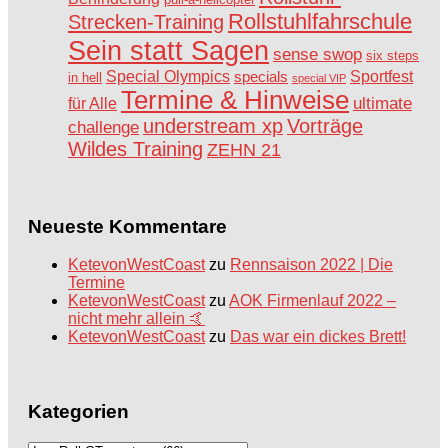
Rollstuhlfahrschule
Strecken-Training
Sein statt Sagen
sense swop
six steps
Special Olympics
Sportfest
specials
in hell
special VIP
Termine & Hinweise
ultimate
für Alle
understream xp
Vorträge
challenge
Wildes Training
ZEHN 21
Neueste Kommentare
KetevonWestCoast
zu
Rennsaison 2022 | Die
Termine
KetevonWestCoast
zu
AOK Firmenlauf 2022 –
nicht mehr allein 🤙
KetevonWestCoast
zu
Das war ein dickes Brett!
Kategorien