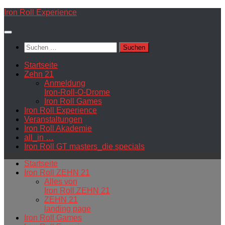
Zum
Iron Roll Experience
Inhalt
springen
Suchen
nach:
Startseite
Zehn 21
Anmeldung
Iron-Roll-O-Drome
Iron Roll Games
Iron Roll Experience
Veranstaltungen
Iron Roll Akademie
all_in …
Iron Roll GT masters_die specials
Startseite
Iron Roll ZEHN 21
Alles von
Iron Roll ZEHN 21
ZEHN 21
landing page
Iron Roll Games