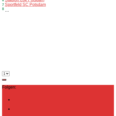
6
Sportfeld SC Potsdam
7
8
…
Folgen: