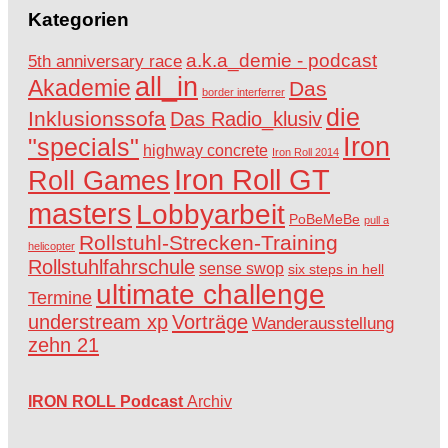
Kategorien
a.k.a_demie - podcast
5th anniversary race
all_in
Akademie
Das
border interferrer
die
Inklusionssofa
Das Radio_klusiv
Iron
"specials"
highway concrete
Iron Roll 2014
Iron Roll GT
Roll Games
masters
Lobbyarbeit
PoBeMeBe
pull a
Rollstuhl-Strecken-Training
helicopter
Rollstuhlfahrschule
sense swop
six steps in hell
ultimate challenge
Termine
understream xp
Vorträge
Wanderausstellung
zehn 21
IRON ROLL Podcast
Archiv