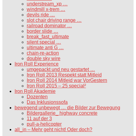
understream_xp …
windmill x-trem …
devils ride …
slot chair driving range …
railroad dominator …
border slide …
break_fast_ultimate
silent special …
ultimate anti G …
chain-re-action
double sky wire
Iron Roll Experience
umgepackt und neu gestartet …
Iron Roll 2013 Respekt statt Mitleid
Iron Roll 2014 Mitleid war VorGestern
Iron Roll 2015 – 25 special²
Iron Roll Akademie
Dozenten
Das Inklusionssofa
bewegend unbewegt … die Bilder zur Bewegung
Bildergallerie_ highway concrete
11 auf der 3
pull-a-helicopter
all_in – Mehr geht nicht! Oder doch?