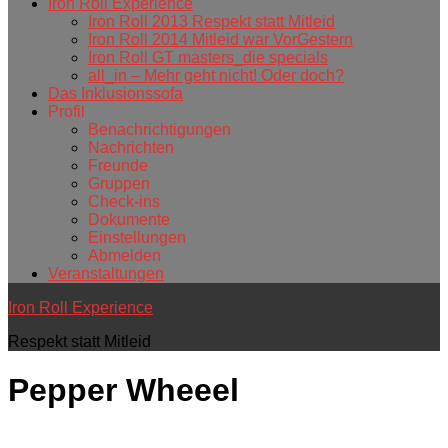
Iron Roll Experience
Iron Roll 2013 Respekt statt Mitleid
Iron Roll 2014 Mitleid war VorGestern
Iron Roll GT masters_die specials
all_in – Mehr geht nicht! Oder doch?
Das Inklusionssofa
Profil
Benachrichtigungen
Nachrichten
Freunde
Gruppen
Check-ins
Dokumente
Einstellungen
Abmelden
Veranstaltungen
Iron Roll Experience
Respekt statt Mitleid
Pepper Wheeel