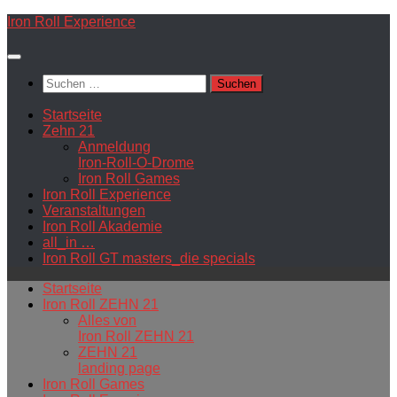
Zum
Iron Roll Experience
Inhalt
springen
Suchen
nach:
Startseite
Zehn 21
Anmeldung
Iron-Roll-O-Drome
Iron Roll Games
Iron Roll Experience
Veranstaltungen
Iron Roll Akademie
all_in …
Iron Roll GT masters_die specials
Startseite
Iron Roll ZEHN 21
Alles von
Iron Roll ZEHN 21
ZEHN 21
landing page
Iron Roll Games