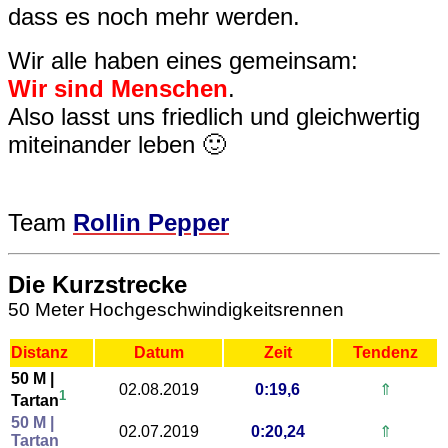
dass es noch mehr werden.
Wir alle haben eines gemeinsam:
Wir sind Menschen
.
Also lasst uns friedlich und gleichwertig
miteinander leben 🙂
Team
Rollin Pepper
Die Kurzstrecke
50 Meter Hochgeschwindigkeitsrennen
Distanz
Datum
Zeit
Tendenz
50 M |
02.08.2019
0:19,6
⇑
1
Tartan
50 M |
02.07.2019
0:20,24
⇑
Tartan