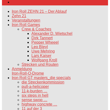
Iron Roll ZEHN 21 – Der Ablauf
Zehn 21
Veranstaltungen
Iron Roll Games
Crew & Coaches
Alexander D. Wietschel
Dirk Tannert
Pepper Wheeel
Leo Bleyl
Uwe Mehring
Lars Kaiser
Wolfgang Kroll
Strecken und Routen
Anmeldung
Iron-Roll-O-Drome
Iron Roll GT masters_die specials
die Streckenkommission
pull-a-helicoper
11-k-burden …
six steps in hell
sense swop …
highway concrete …
11 auf der 3