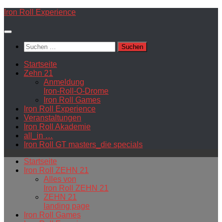
Zum
Iron Roll Experience
Inhalt
springen
Suchen
nach:
Startseite
Zehn 21
Anmeldung
Iron-Roll-O-Drome
Iron Roll Games
Iron Roll Experience
Veranstaltungen
Iron Roll Akademie
all_in …
Iron Roll GT masters_die specials
Startseite
Iron Roll ZEHN 21
Alles von
Iron Roll ZEHN 21
ZEHN 21
landing page
Iron Roll Games