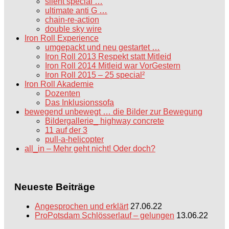
silent special …
ultimate anti G …
chain-re-action
double sky wire
Iron Roll Experience
umgepackt und neu gestartet …
Iron Roll 2013 Respekt statt Mitleid
Iron Roll 2014 Mitleid war VorGestern
Iron Roll 2015 – 25 special²
Iron Roll Akademie
Dozenten
Das Inklusionssofa
bewegend unbewegt … die Bilder zur Bewegung
Bildergallerie_ highway concrete
11 auf der 3
pull-a-helicopter
all_in – Mehr geht nicht! Oder doch?
Neueste Beiträge
Angesprochen und erklärt
27.06.22
ProPotsdam Schlösserlauf – gelungen
13.06.22