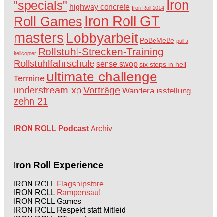
Iron
"specials"
highway concrete
Iron Roll 2014
Iron Roll GT
Roll Games
masters
Lobbyarbeit
PoBeMeBe
pull a
Rollstuhl-Strecken-Training
helicopter
Rollstuhlfahrschule
sense swop
six steps in hell
ultimate challenge
Termine
understream xp
Vorträge
Wanderausstellung
zehn 21
IRON ROLL Podcast
Archiv
Iron Roll Experience
IRON ROLL
Flagshipstore
IRON ROLL
Rampensau!
IRON ROLL Games
IRON ROLL Respekt statt Mitleid