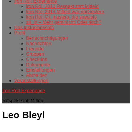
Iron Roll Experience
Iron Roll 2013 Respekt statt Mitleid
Iron Roll 2014 Mitleid war VorGestern
Iron Roll GT masters_die specials
all_in – Mehr geht nicht! Oder doch?
Das Inklusionssofa
Profil
Benachrichtigungen
Nachrichten
Freunde
Gruppen
Check-ins
Dokumente
Einstellungen
Abmelden
Veranstaltungen
Iron Roll Experience
Respekt statt Mitleid
Leo Bleyl