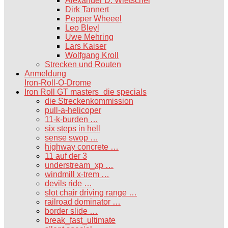
Alexander D. Wietschel
Dirk Tannert
Pepper Wheeel
Leo Bleyl
Uwe Mehring
Lars Kaiser
Wolfgang Kroll
Strecken und Routen
Anmeldung
Iron-Roll-O-Drome
Iron Roll GT masters_die specials
die Streckenkommission
pull-a-helicoper
11-k-burden …
six steps in hell
sense swop …
highway concrete …
11 auf der 3
understream_xp …
windmill x-trem …
devils ride …
slot chair driving range …
railroad dominator …
border slide …
break_fast_ultimate