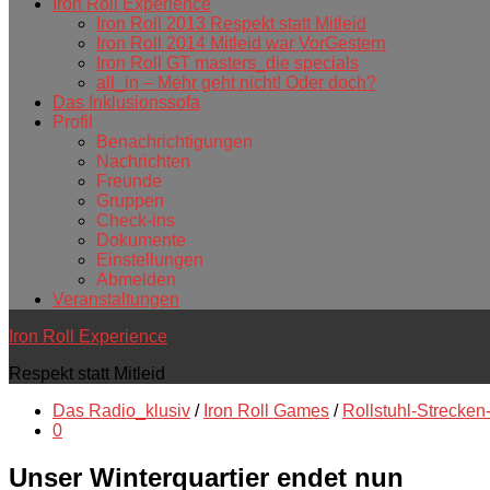
Iron Roll Experience
Iron Roll 2013 Respekt statt Mitleid
Iron Roll 2014 Mitleid war VorGestern
Iron Roll GT masters_die specials
all_in – Mehr geht nicht! Oder doch?
Das Inklusionssofa
Profil
Benachrichtigungen
Nachrichten
Freunde
Gruppen
Check-ins
Dokumente
Einstellungen
Abmelden
Veranstaltungen
Iron Roll Experience
Respekt statt Mitleid
Das Radio_klusiv
/
Iron Roll Games
/
Rollstuhl-Strecken
0
Unser Winterquartier endet nun