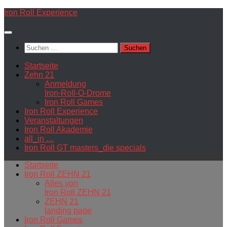
Zum
Iron Roll Experience
Inhalt
springen
Suchen
nach:
Startseite
Zehn 21
Anmeldung
Iron-Roll-O-Drome
Iron Roll Games
Iron Roll Experience
Veranstaltungen
Iron Roll Akademie
all_in …
Iron Roll GT masters_die specials
Startseite
Iron Roll ZEHN 21
Alles von
Iron Roll ZEHN 21
ZEHN 21
landing page
Iron Roll Games