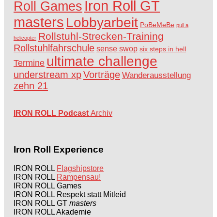
Iron Roll GT
Roll Games
masters
Lobbyarbeit
PoBeMeBe
pull a
Rollstuhl-Strecken-Training
helicopter
Rollstuhlfahrschule
sense swop
six steps in hell
ultimate challenge
Termine
understream xp
Vorträge
Wanderausstellung
zehn 21
IRON ROLL Podcast
Archiv
Iron Roll Experience
IRON ROLL
Flagshipstore
IRON ROLL
Rampensau!
IRON ROLL Games
IRON ROLL Respekt statt Mitleid
IRON ROLL GT
masters
IRON ROLL Akademie