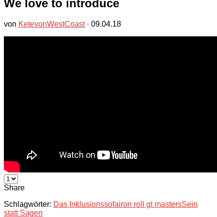
We love to introduce
von
KetevonWestCoast
·
09.04.18
Share
Schlagwörter:
Das Inklusionssofa
iron roll gt masters
Sein
statt Sagen