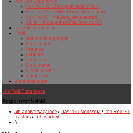
Iron Roll Experience
Iron Roll 2013 Respekt statt Mitleid
Iron Roll 2014 Mitleid war VorGestern
Iron Roll GT masters_die specials
all_in – Mehr geht nicht! Oder doch?
Das Inklusionssofa
Profil
Benachrichtigungen
Nachrichten
Freunde
Gruppen
Check-ins
Dokumente
Einstellungen
Abmelden
Veranstaltungen
Iron Roll Experience
Respekt statt Mitleid
5th anniversary race
/
Das Inklusionssofa
/
Iron Roll GT
masters
/
Lobbyarbeit
3