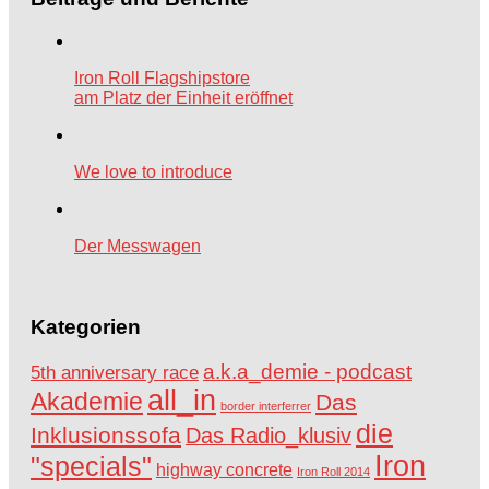
Iron Roll Flagshipstore
am Platz der Einheit eröffnet
We love to introduce
Der Messwagen
Kategorien
a.k.a_demie - podcast
5th anniversary race
all_in
Akademie
Das
border interferrer
die
Inklusionssofa
Das Radio_klusiv
Iron
"specials"
highway concrete
Iron Roll 2014