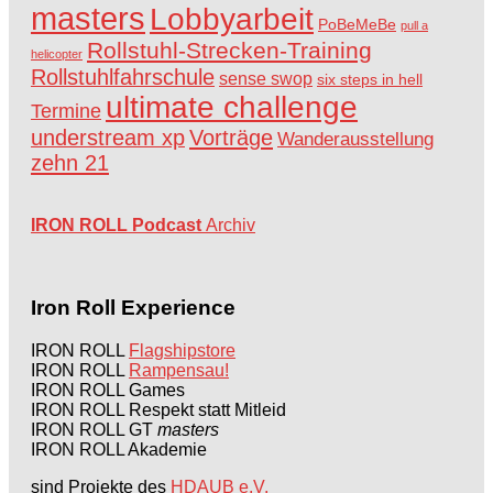
masters
Lobbyarbeit
PoBeMeBe
pull a
Rollstuhl-Strecken-Training
helicopter
Rollstuhlfahrschule
sense swop
six steps in hell
ultimate challenge
Termine
understream xp
Vorträge
Wanderausstellung
zehn 21
IRON ROLL Podcast
Archiv
Iron Roll Experience
IRON ROLL
Flagshipstore
IRON ROLL
Rampensau!
IRON ROLL Games
IRON ROLL Respekt statt Mitleid
IRON ROLL GT
masters
IRON ROLL Akademie
sind Projekte des
HDAUB e.V.