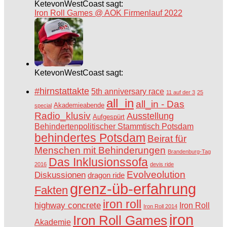
KetevonWestCoast sagt:
Iron Roll Games @ AOK Firmenlauf 2022
KetevonWestCoast sagt:
#hirnstattakte
5th anniversary race
11 auf der 3
25
all_in
all_in - Das
Akademieabende
special
Radio_klusiv
Ausstellung
Aufgespürt
Behindertenpolitischer Stammtisch Potsdam
behindertes Potsdam
Beirat für
Menschen mit Behinderungen
Brandenburg-Tag
Das Inklusionssofa
2016
devis ride
Evolveolution
Diskussionen
dragon ride
grenz-üb-erfahrung
Fakten
iron roll
highway concrete
Iron Roll
Iron Roll 2014
iron
Iron Roll Games
Akademie