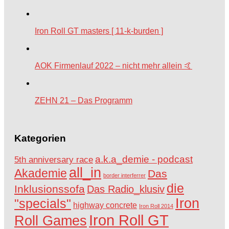
Iron Roll GT masters [ 11-k-burden ]
AOK Firmenlauf 2022 – nicht mehr allein 🤙
ZEHN 21 – Das Programm
Kategorien
a.k.a_demie - podcast
5th anniversary race
all_in
Akademie
Das
border interferrer
die
Inklusionssofa
Das Radio_klusiv
Iron
"specials"
highway concrete
Iron Roll 2014
Iron Roll GT
Roll Games