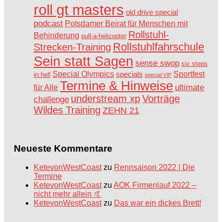
roll gt masters
old drive special
podcast
Potsdamer Beirat für Menschen mit
Rollstuhl-
Behinderung
pull-a-helicopter
Rollstuhlfahrschule
Strecken-Training
Sein statt Sagen
sense swop
six steps
Special Olympics
Sportfest
specials
in hell
special VIP
Termine & Hinweise
ultimate
für Alle
understream xp
Vorträge
challenge
Wildes Training
ZEHN 21
Neueste Kommentare
KetevonWestCoast
zu
Rennsaison 2022 | Die
Termine
KetevonWestCoast
zu
AOK Firmenlauf 2022 –
nicht mehr allein 🤙
KetevonWestCoast
zu
Das war ein dickes Brett!