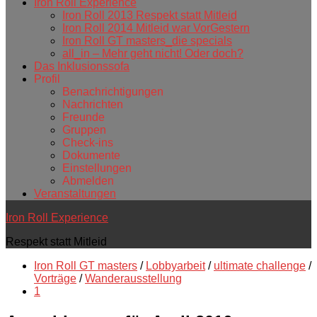
Iron Roll Experience
Iron Roll 2013 Respekt statt Mitleid
Iron Roll 2014 Mitleid war VorGestern
Iron Roll GT masters_die specials
all_in – Mehr geht nicht! Oder doch?
Das Inklusionssofa
Profil
Benachrichtigungen
Nachrichten
Freunde
Gruppen
Check-ins
Dokumente
Einstellungen
Abmelden
Veranstaltungen
Iron Roll Experience
Respekt statt Mitleid
Iron Roll GT masters
/
Lobbyarbeit
/
ultimate challenge
/
Vorträge
/
Wanderausstellung
1