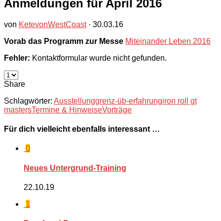
Anmeldungen für April 2016
von
KetevonWestCoast
·
30.03.16
Vorab das Programm zur Messe
Miteinander Leben 2016
Fehler:
Kontaktformular wurde nicht gefunden.
Share
Schlagwörter:
Ausstellung
grenz-üb-erfahrung
iron roll gt
masters
Termine & Hinweise
Vorträge
Für dich vielleicht ebenfalls interessant …
0
Neues Untergrund-Training
22.10.19
1