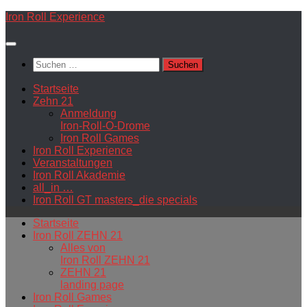
Zum
Iron Roll Experience
Inhalt
springen
Suchen
nach:
Startseite
Zehn 21
Anmeldung
Iron-Roll-O-Drome
Iron Roll Games
Iron Roll Experience
Veranstaltungen
Iron Roll Akademie
all_in …
Iron Roll GT masters_die specials
Startseite
Iron Roll ZEHN 21
Alles von
Iron Roll ZEHN 21
ZEHN 21
landing page
Iron Roll Games