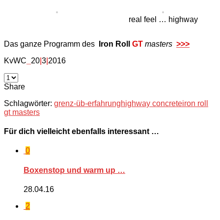
real feel … highway
Das ganze Programm des
Iron Roll
GT
masters
>>>
KvWC
_
20
|
3
|
2016
Share
Schlagwörter:
grenz-üb-erfahrung
highway concrete
iron roll
gt masters
Für dich vielleicht ebenfalls interessant …
0
Boxenstop und warm up …
28.04.16
2