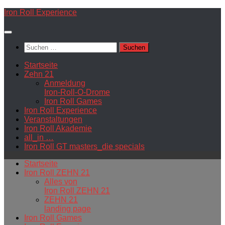
Zum
Iron Roll Experience
Inhalt
springen
Suchen
nach:
Startseite
Zehn 21
Anmeldung
Iron-Roll-O-Drome
Iron Roll Games
Iron Roll Experience
Veranstaltungen
Iron Roll Akademie
all_in …
Iron Roll GT masters_die specials
Startseite
Iron Roll ZEHN 21
Alles von
Iron Roll ZEHN 21
ZEHN 21
landing page
Iron Roll Games