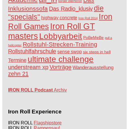
border interferrer
die
Inklusionssofa
Das Radio_klusiv
Iron
"specials"
highway concrete
Iron Roll 2014
Iron Roll GT
Roll Games
masters
Lobbyarbeit
PoBeMeBe
pull a
Rollstuhl-Strecken-Training
helicopter
Rollstuhlfahrschule
sense swop
six steps in hell
ultimate challenge
Termine
understream xp
Vorträge
Wanderausstellung
zehn 21
IRON ROLL Podcast
Archiv
Iron Roll Experience
IRON ROLL
Flagshipstore
IRON ROLL
Rampensau!