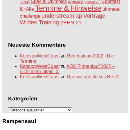
Special Olympics
Sportfest
specials
in hell
special VIP
Termine & Hinweise
ultimate
für Alle
understream xp
Vorträge
challenge
Wildes Training
ZEHN 21
Neueste Kommentare
KetevonWestCoast
zu
Rennsaison 2022 | Die
Termine
KetevonWestCoast
zu
AOK Firmenlauf 2022 –
nicht mehr allein 🤙
KetevonWestCoast
zu
Das war ein dickes Brett!
Kategorien
Kategorien
Rampensau!