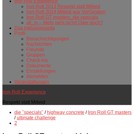
Iron Roll Experience
Iron Roll 2013 Respekt statt Mitleid
Iron Roll 2014 Mitleid war VorGestern
Iron Roll GT masters_die specials
all_in – Mehr geht nicht! Oder doch?
Das Inklusionssofa
Profil
Benachrichtigungen
Nachrichten
Freunde
Gruppen
Check-ins
Dokumente
Einstellungen
Abmelden
Veranstaltungen
Iron Roll Experience
Respekt statt Mitleid
die "specials"
/
highway concrete
/
Iron Roll GT masters
/
ultimate challenge
2