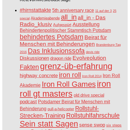
#hirnstattakte
5th anniversary race
11 auf der 3
25
all_in
all_in - Das
Akademieabende
special
Radio_klusiv
Ausstellung
Aufgespürt
Behindertenpolitischer Stammtisch Potsdam
behindertes Potsdam
Beirat für
Menschen mit Behinderungen
Brandenburg-Tag
Das Inklusionssofa
2016
devis ride
Evolveolution
Diskussionen
dragon ride
grenz-üb-erfahrung
Fakten
iron roll
highway concrete
Iron Roll
Iron Roll 2014
iron
Iron Roll Games
Akademie
roll gt masters
old drive special
podcast
Potsdamer Beirat für Menschen mit
Rollstuhl-
Behinderung
pull-a-helicopter
Rollstuhlfahrschule
Strecken-Training
Sein statt Sagen
sense swop
six steps