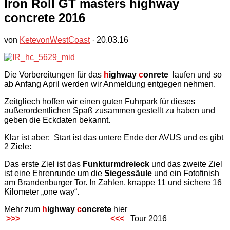
Iron Roll GT masters highway
concrete 2016
von
KetevonWestCoast
·
20.03.16
Die Vorbereitungen für das
h
ighway
c
onrete
laufen und so
ab Anfang April werden wir Anmeldung entgegen nehmen.
Zeitgliech hoffen wir einen guten Fuhrpark für dieses
außerordentlichen Spaß zusammen gestellt zu haben und
geben die Eckdaten bekannt.
Klar ist aber: Start ist das untere Ende der AVUS und es gibt
2 Ziele:
Das erste Ziel ist das
Funkturmdreieck
und das zweite Ziel
ist eine Ehrenrunde um die
Siegessäule
und ein Fotofinish
am Brandenburger Tor. In Zahlen, knappe 11 und sichere 16
Kilometer „one way“.
Mehr zum
h
ighway
c
oncrete
hier
>>>
<<<
Tour
2016