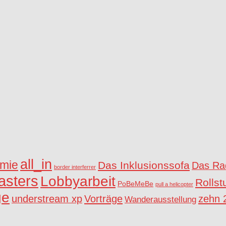
all_in
mie
Das Inklusionssofa
Das Rad
border interferrer
asters
Lobbyarbeit
Rollst
PoBeMeBe
pull a helicopter
ge
understream xp
Vorträge
zehn 
Wanderausstellung