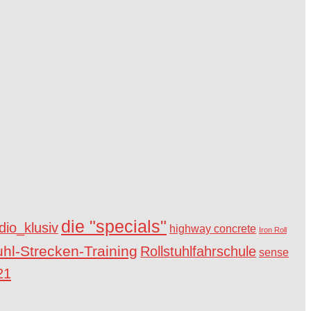
die "specials"
io_klusiv
highway concrete
Iron Roll
uhl-Strecken-Training
Rollstuhlfahrschule
sense
21