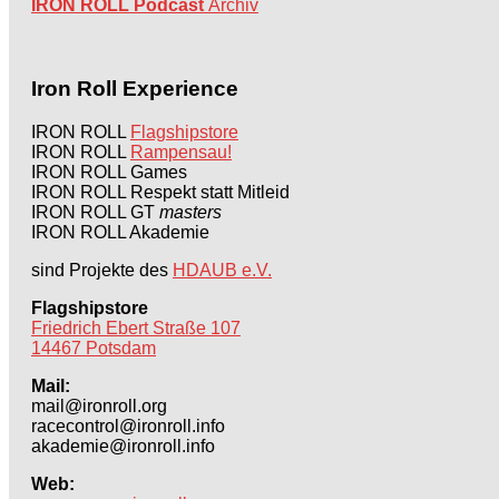
IRON ROLL Podcast
Archiv
Iron Roll Experience
IRON ROLL
Flagshipstore
IRON ROLL
Rampensau!
IRON ROLL Games
IRON ROLL Respekt statt Mitleid
IRON ROLL GT
masters
IRON ROLL Akademie
sind Projekte des
HDAUB e.V.
Flagshipstore
Friedrich Ebert Straße 107
14467 Potsdam
Mail:
mail@ironroll.org
racecontrol@ironroll.info
akademie@ironroll.info
Web: