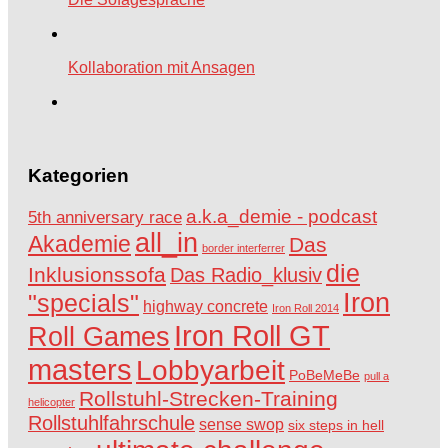
Kollaboration mit Ansagen
Kategorien
a.k.a_demie - podcast
5th anniversary race
all_in
Akademie
Das
border interferrer
die
Inklusionssofa
Das Radio_klusiv
Iron
"specials"
highway concrete
Iron Roll 2014
Iron Roll GT
Roll Games
masters
Lobbyarbeit
PoBeMeBe
pull a
Rollstuhl-Strecken-Training
helicopter
Rollstuhlfahrschule
sense swop
six steps in hell