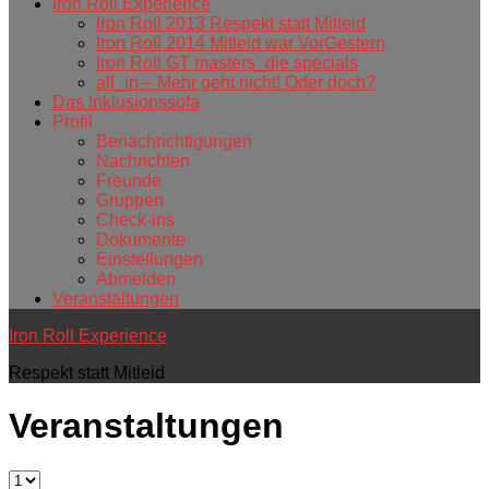
Iron Roll Experience
Iron Roll 2013 Respekt statt Mitleid
Iron Roll 2014 Mitleid war VorGestern
Iron Roll GT masters_die specials
all_in – Mehr geht nicht! Oder doch?
Das Inklusionssofa
Profil
Benachrichtigungen
Nachrichten
Freunde
Gruppen
Check-ins
Dokumente
Einstellungen
Abmelden
Veranstaltungen
Iron Roll Experience
Respekt statt Mitleid
Veranstaltungen