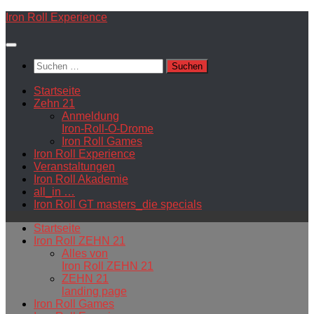
Zum
Iron Roll Experience
Inhalt
springen
Suchen
nach:
Startseite
Zehn 21
Anmeldung
Iron-Roll-O-Drome
Iron Roll Games
Iron Roll Experience
Veranstaltungen
Iron Roll Akademie
all_in …
Iron Roll GT masters_die specials
Startseite
Iron Roll ZEHN 21
Alles von
Iron Roll ZEHN 21
ZEHN 21
landing page
Iron Roll Games