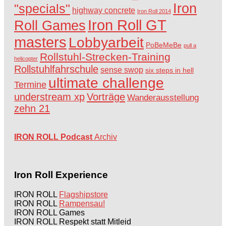
Iron
"specials"
highway concrete
Iron Roll 2014
Iron Roll GT
Roll Games
masters
Lobbyarbeit
PoBeMeBe
pull a
Rollstuhl-Strecken-Training
helicopter
Rollstuhlfahrschule
sense swop
six steps in hell
ultimate challenge
Termine
understream xp
Vorträge
Wanderausstellung
zehn 21
IRON ROLL Podcast
Archiv
Iron Roll Experience
IRON ROLL
Flagshipstore
IRON ROLL
Rampensau!
IRON ROLL Games
IRON ROLL Respekt statt Mitleid