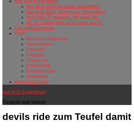
Iron Roll Experience
Iron Roll 2013 Respekt statt Mitleid
Iron Roll 2014 Mitleid war VorGestern
Iron Roll GT masters_die specials
all_in – Mehr geht nicht! Oder doch?
Das Inklusionssofa
Profil
Benachrichtigungen
Nachrichten
Freunde
Gruppen
Check-ins
Dokumente
Einstellungen
Abmelden
Veranstaltungen
Iron Roll Experience
Respekt statt Mitleid
devils ride
zum Teufel damit