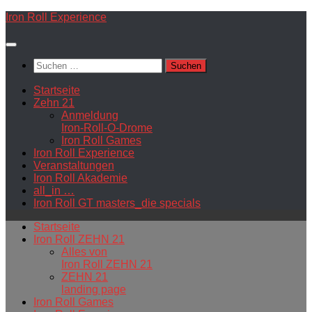
Zum
Iron Roll Experience
Inhalt
springen
Suchen
nach:
Startseite
Zehn 21
Anmeldung
Iron-Roll-O-Drome
Iron Roll Games
Iron Roll Experience
Veranstaltungen
Iron Roll Akademie
all_in …
Iron Roll GT masters_die specials
Startseite
Iron Roll ZEHN 21
Alles von
Iron Roll ZEHN 21
ZEHN 21
landing page
Iron Roll Games