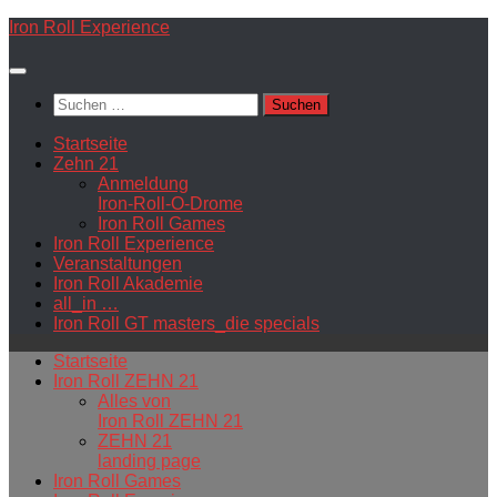
Zum
Iron Roll Experience
Inhalt
springen
Suchen
nach:
Startseite
Zehn 21
Anmeldung
Iron-Roll-O-Drome
Iron Roll Games
Iron Roll Experience
Veranstaltungen
Iron Roll Akademie
all_in …
Iron Roll GT masters_die specials
Startseite
Iron Roll ZEHN 21
Alles von
Iron Roll ZEHN 21
ZEHN 21
landing page
Iron Roll Games