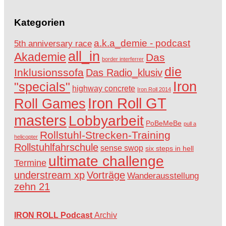
Kategorien
a.k.a_demie - podcast
5th anniversary race
all_in
Akademie
Das
border interferrer
die
Inklusionssofa
Das Radio_klusiv
Iron
"specials"
highway concrete
Iron Roll 2014
Iron Roll GT
Roll Games
masters
Lobbyarbeit
PoBeMeBe
pull a
Rollstuhl-Strecken-Training
helicopter
Rollstuhlfahrschule
sense swop
six steps in hell
ultimate challenge
Termine
understream xp
Vorträge
Wanderausstellung
zehn 21
IRON ROLL Podcast
Archiv