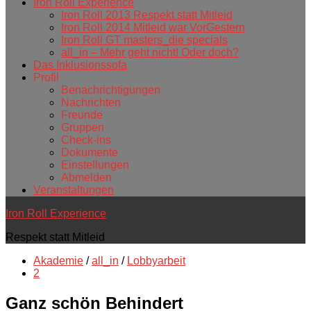
Iron Roll Experience
Iron Roll 2013 Respekt statt Mitleid
Iron Roll 2014 Mitleid war VorGestern
Iron Roll GT masters_die specials
all_in – Mehr geht nicht! Oder doch?
Das Inklusionssofa
Profil
Benachrichtigungen
Nachrichten
Freunde
Gruppen
Check-ins
Dokumente
Einstellungen
Abmelden
Veranstaltungen
Iron Roll Experience
Respekt statt Mitleid
Akademie
/
all_in
/
Lobbyarbeit
2
Ganz schön Behindert