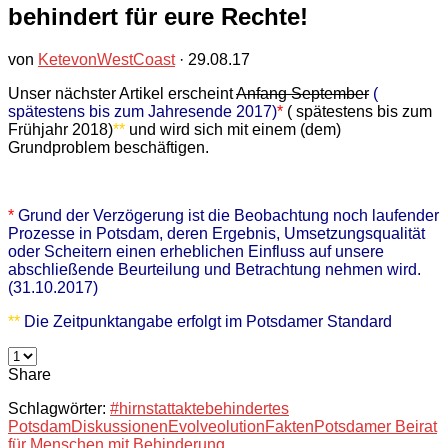
behindert für eure Rechte!
von
KetevonWestCoast
·
29.08.17
Unser nächster Artikel erscheint
Anfang September
(
spätestens bis zum Jahresende 2017)
*
( spätestens bis zum
Frühjahr 2018)
**
und wird sich mit einem (dem)
Grundproblem beschäftigen.
*
Grund der Verzögerung ist die Beobachtung noch laufender
Prozesse in Potsdam, deren Ergebnis, Umsetzungsqualität
oder Scheitern einen erheblichen Einfluss auf unsere
abschließende Beurteilung und Betrachtung nehmen wird.
(31.10.2017)
**
Die Zeitpunktangabe erfolgt im Potsdamer Standard
Share
Schlagwörter:
#hirnstattakte
behindertes
Potsdam
Diskussionen
Evolveolution
Fakten
Potsdamer Beirat
für Menschen mit Behinderung