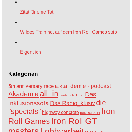
Zitat für eine Tat
Wildes Training, auf dem Iron Roll Games strip
Eigentlich
Kategorien
a.k.a_demie - podcast
5th anniversary race
all_in
Akademie
Das
border interferrer
die
Inklusionssofa
Das Radio_klusiv
Iron
"specials"
highway concrete
Iron Roll 2014
Iron Roll GT
Roll Games
masters
Lobbyarbeit