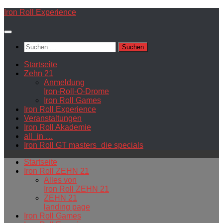
Zum
Iron Roll Experience
Inhalt
springen
Suchen
nach:
Startseite
Zehn 21
Anmeldung
Iron-Roll-O-Drome
Iron Roll Games
Iron Roll Experience
Veranstaltungen
Iron Roll Akademie
all_in …
Iron Roll GT masters_die specials
Startseite
Iron Roll ZEHN 21
Alles von
Iron Roll ZEHN 21
ZEHN 21
landing page
Iron Roll Games