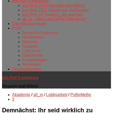
Iron Roll Experience
Iron Roll 2013 Respekt statt Mitleid
Iron Roll 2014 Mitleid war VorGestern
Iron Roll GT masters_die specials
all_in – Mehr geht nicht! Oder doch?
Das Inklusionssofa
Profil
Benachrichtigungen
Nachrichten
Freunde
Gruppen
Check-ins
Dokumente
Einstellungen
Abmelden
Veranstaltungen
Iron Roll Experience
Respekt statt Mitleid
Akademie
/
all_in
/
Lobbyarbeit
/
PoBeMeBe
3
Demnächst: Ihr seid wirklich zu