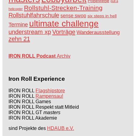
PoBeMeBe
pull a
Rollstuhl-Strecken-Training
helicopter
Rollstuhlfahrschule
sense swop
six steps in hell
ultimate challenge
Termine
understream xp
Vorträge
Wanderausstellung
zehn 21
IRON ROLL Podcast
Archiv
Iron Roll Experience
IRON ROLL
Flagshipstore
IRON ROLL
Rampensau!
IRON ROLL Games
IRON ROLL Respekt statt Mitleid
IRON ROLL GT
masters
IRON ROLL Akademie
sind Projekte des
HDAUB e.V.