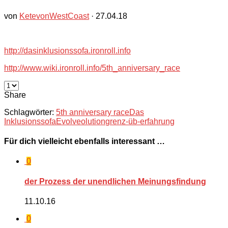
von
KetevonWestCoast
·
27.04.18
http://dasinklusionssofa.ironroll.info
http://www.wiki.ironroll.info/5th_anniversary_race
Share
Schlagwörter:
5th anniversary race
Das
Inklusionssofa
Evolveolution
grenz-üb-erfahrung
Für dich vielleicht ebenfalls interessant …
0
der Prozess der unendlichen Meinungsfindung
11.10.16
0