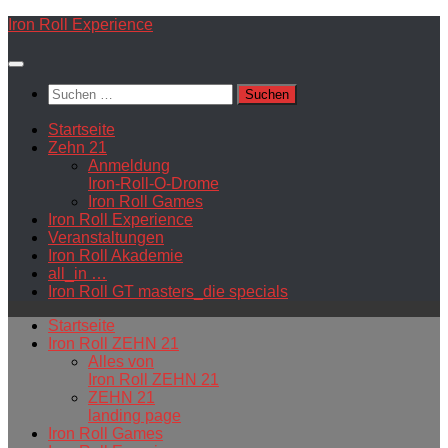
Zum
Iron Roll Experience
Inhalt
springen
Suchen
nach:
Startseite
Zehn 21
Anmeldung
Iron-Roll-O-Drome
Iron Roll Games
Iron Roll Experience
Veranstaltungen
Iron Roll Akademie
all_in …
Iron Roll GT masters_die specials
Startseite
Iron Roll ZEHN 21
Alles von
Iron Roll ZEHN 21
ZEHN 21
landing page
Iron Roll Games