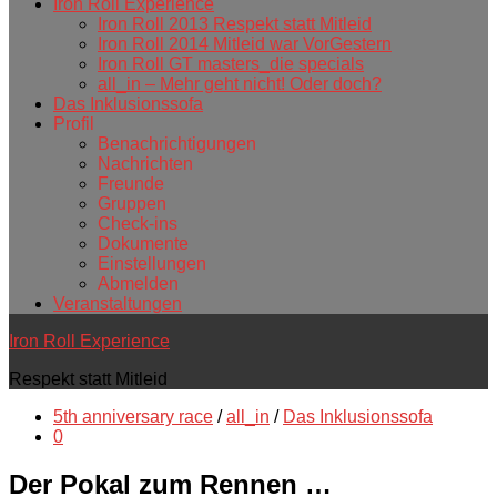
Iron Roll Experience
Iron Roll 2013 Respekt statt Mitleid
Iron Roll 2014 Mitleid war VorGestern
Iron Roll GT masters_die specials
all_in – Mehr geht nicht! Oder doch?
Das Inklusionssofa
Profil
Benachrichtigungen
Nachrichten
Freunde
Gruppen
Check-ins
Dokumente
Einstellungen
Abmelden
Veranstaltungen
Iron Roll Experience
Respekt statt Mitleid
5th anniversary race
/
all_in
/
Das Inklusionssofa
0
Der Pokal zum Rennen …