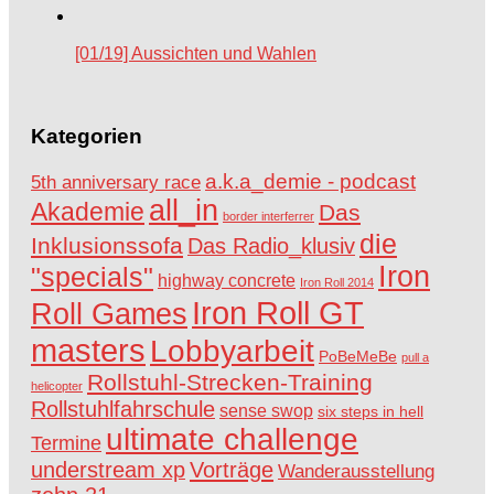
[01/19] Aussichten und Wahlen
Kategorien
a.k.a_demie - podcast
5th anniversary race
all_in
Akademie
Das
border interferrer
die
Inklusionssofa
Das Radio_klusiv
Iron
"specials"
highway concrete
Iron Roll 2014
Iron Roll GT
Roll Games
masters
Lobbyarbeit
PoBeMeBe
pull a
Rollstuhl-Strecken-Training
helicopter
Rollstuhlfahrschule
sense swop
six steps in hell
ultimate challenge
Termine
understream xp
Vorträge
Wanderausstellung