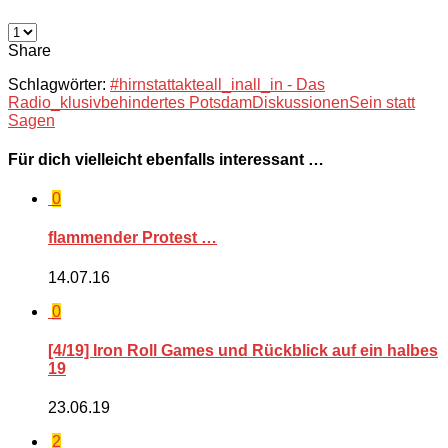
Share
Schlagwörter:
#hirnstattakte
all_in
all_in - Das
Radio_klusiv
behindertes Potsdam
Diskussionen
Sein statt
Sagen
Für dich vielleicht ebenfalls interessant …
0
flammender Protest …
14.07.16
0
[4/19] Iron Roll Games und Rückblick auf ein halbes
19
23.06.19
2