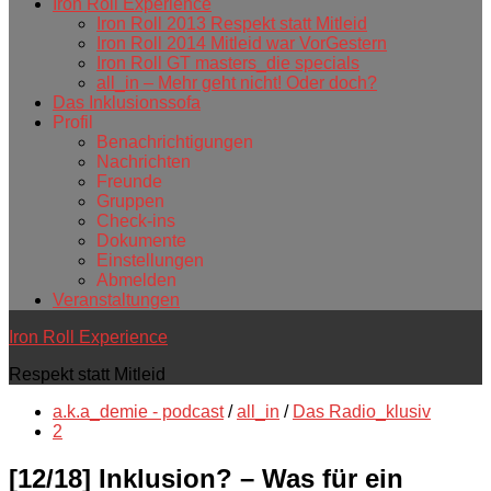
Iron Roll Experience
Iron Roll 2013 Respekt statt Mitleid
Iron Roll 2014 Mitleid war VorGestern
Iron Roll GT masters_die specials
all_in – Mehr geht nicht! Oder doch?
Das Inklusionssofa
Profil
Benachrichtigungen
Nachrichten
Freunde
Gruppen
Check-ins
Dokumente
Einstellungen
Abmelden
Veranstaltungen
Iron Roll Experience
Respekt statt Mitleid
a.k.a_demie - podcast
/
all_in
/
Das Radio_klusiv
2
[12/18] Inklusion? – Was für ein