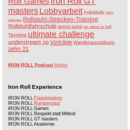
Iron Roll GT
Roll Games
masters
Lobbyarbeit
PoBeMeBe
pull a
Rollstuhl-Strecken-Training
helicopter
Rollstuhlfahrschule
sense swop
six steps in hell
ultimate challenge
Termine
understream xp
Vorträge
Wanderausstellung
zehn 21
IRON ROLL Podcast
Archiv
Iron Roll Experience
IRON ROLL
Flagshipstore
IRON ROLL
Rampensau!
IRON ROLL Games
IRON ROLL Respekt statt Mitleid
IRON ROLL GT
masters
IRON ROLL Akademie