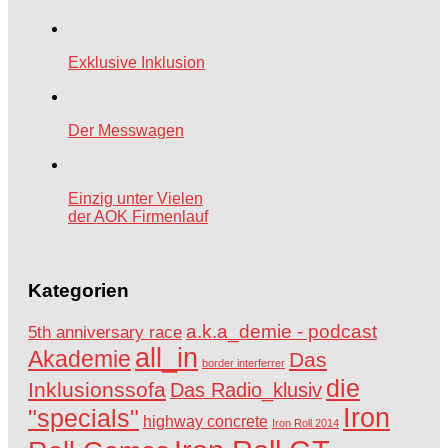
Exklusive Inklusion
Der Messwagen
Einzig unter Vielen
der AOK Firmenlauf
Kategorien
a.k.a_demie - podcast
5th anniversary race
all_in
Akademie
Das
border interferrer
die
Inklusionssofa
Das Radio_klusiv
Iron
"specials"
highway concrete
Iron Roll 2014